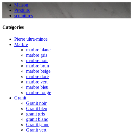
Maison
Produits
sculptures
Catégories
Pierre ultra-mince
Marbre
marbre blanc
marbre gris
marbre noir
marbre brun
marbre beige
marbre doré
marbre vert
marbre bleu
marbre rouge
Granit
Granit noir
Granit bleu
granit gris
granit blanc
Granit jaune
Granit vert