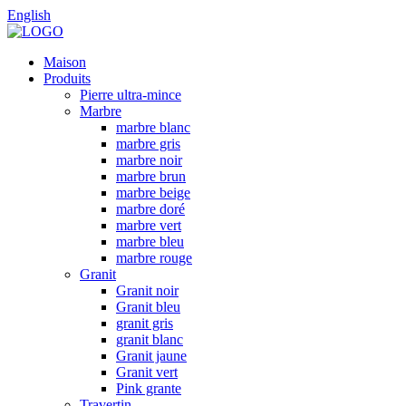
English
Maison
Produits
Pierre ultra-mince
Marbre
marbre blanc
marbre gris
marbre noir
marbre brun
marbre beige
marbre doré
marbre vert
marbre bleu
marbre rouge
Granit
Granit noir
Granit bleu
granit gris
granit blanc
Granit jaune
Granit vert
Pink grante
Travertin