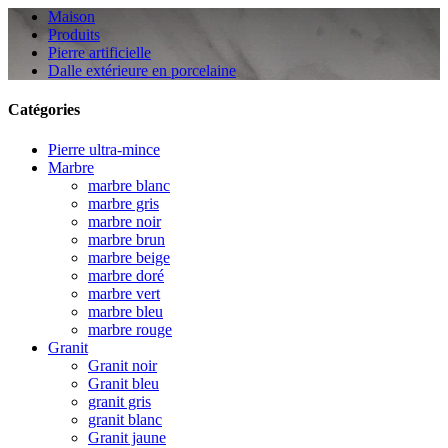
Maison
Produits
Pierre artificielle
Dalle extérieure en porcelaine
Catégories
Pierre ultra-mince
Marbre
marbre blanc
marbre gris
marbre noir
marbre brun
marbre beige
marbre doré
marbre vert
marbre bleu
marbre rouge
Granit
Granit noir
Granit bleu
granit gris
granit blanc
Granit jaune