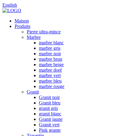
English
Maison
Produits
Pierre ultra-mince
Marbre
marbre blanc
marbre gris
marbre noir
marbre brun
marbre beige
marbre doré
marbre vert
marbre bleu
marbre rouge
Granit
Granit noir
Granit bleu
granit gris
granit blanc
Granit jaune
Granit vert
Pink grante
Travertin