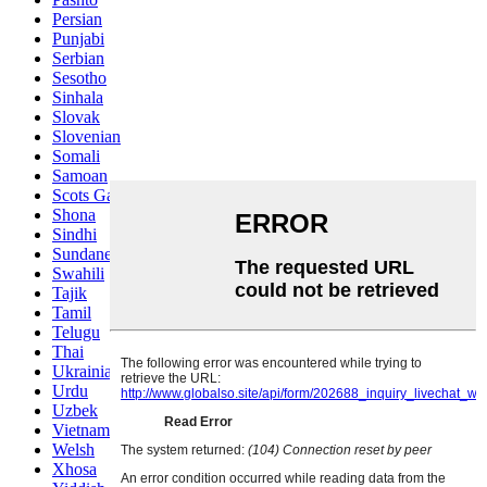
Persian
Punjabi
Serbian
Sesotho
Sinhala
Slovak
Slovenian
Somali
Samoan
Scots Gaelic
Shona
Sindhi
Sundanese
Swahili
Tajik
Tamil
Telugu
Thai
Ukrainian
Urdu
Uzbek
Vietnamese
Welsh
Xhosa