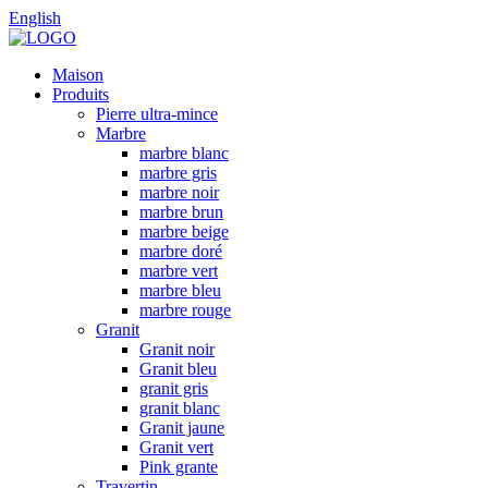
English
Maison
Produits
Pierre ultra-mince
Marbre
marbre blanc
marbre gris
marbre noir
marbre brun
marbre beige
marbre doré
marbre vert
marbre bleu
marbre rouge
Granit
Granit noir
Granit bleu
granit gris
granit blanc
Granit jaune
Granit vert
Pink grante
Travertin