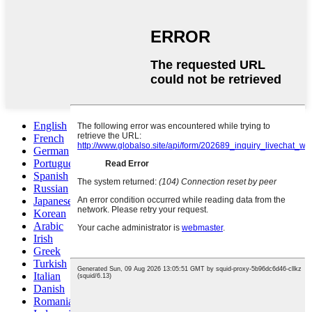
English
French
German
Portuguese
Spanish
Russian
Japanese
Korean
Arabic
Irish
Greek
Turkish
Italian
Danish
Romanian