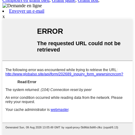
Comptoirs en granit bleu
,
Granit jaune
,
Granit noir
,
Envoyer un e-mail
x