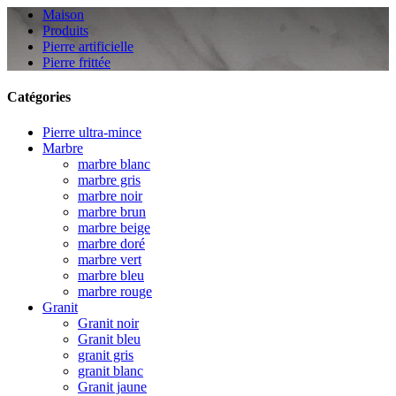
Maison
Produits
Pierre artificielle
Pierre frittée
Catégories
Pierre ultra-mince
Marbre
marbre blanc
marbre gris
marbre noir
marbre brun
marbre beige
marbre doré
marbre vert
marbre bleu
marbre rouge
Granit
Granit noir
Granit bleu
granit gris
granit blanc
Granit jaune