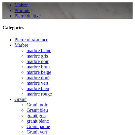
Maison
Produits
Pierre de luxe
Catégories
Pierre ultra-mince
Marbre
marbre blanc
marbre gris
marbre noir
marbre brun
marbre beige
marbre doré
marbre vert
marbre bleu
marbre rouge
Granit
Granit noir
Granit bleu
granit gris
granit blanc
Granit jaune
Granit vert