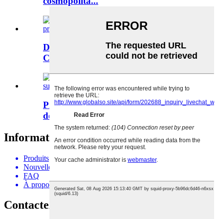
cosmopolita...
Dalle de granit marbre noir
Copacabana à bon prix...
Pierre de luxe, granit blanc alpinus
des Alpes suisses...
Information
Produits
Nouvelles
FAQ
À propos de nous
Contactez-nous