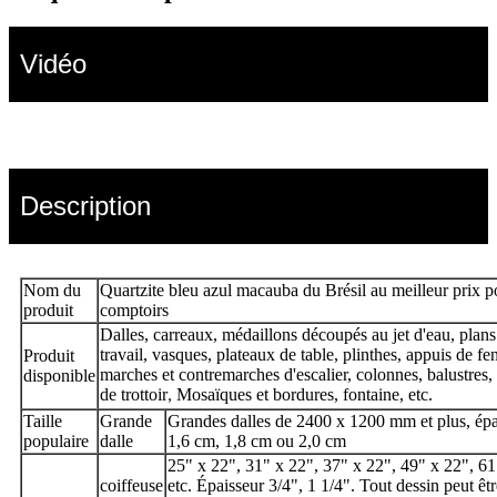
Vidéo
Description
Nom du
Quartzite bleu azul macauba du Brésil au meilleur prix p
produit
comptoirs
Dalles, carreaux, médaillons découpés au jet d'eau, plans
travail, vasques, plateaux de table, plinthes, appuis de fen
Produit
marches et contremarches d'escalier, colonnes, balustres,
disponible
de trottoir
Mosaïques et bordures, fontaine, etc.
,
Taille
Grande
Grandes dalles de 2400 x 1200 mm et plus, épa
populaire
dalle
1,6 cm, 1,8 cm ou 2,0 cm
25" x 22", 31" x 22", 37" x 22", 49" x 22", 61
coiffeuse
etc. Épaisseur 3/4", 1 1/4". Tout dessin peut êtr