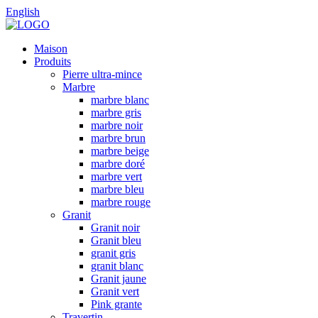
English
Maison
Produits
Pierre ultra-mince
Marbre
marbre blanc
marbre gris
marbre noir
marbre brun
marbre beige
marbre doré
marbre vert
marbre bleu
marbre rouge
Granit
Granit noir
Granit bleu
granit gris
granit blanc
Granit jaune
Granit vert
Pink grante
Travertin