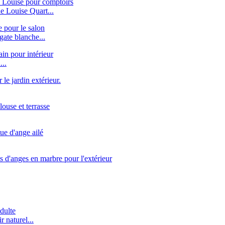
e Louise Quart...
gate blanche...
...
 naturel...