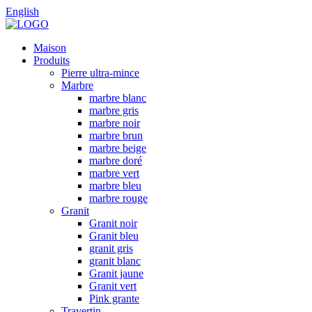
English
Maison
Produits
Pierre ultra-mince
Marbre
marbre blanc
marbre gris
marbre noir
marbre brun
marbre beige
marbre doré
marbre vert
marbre bleu
marbre rouge
Granit
Granit noir
Granit bleu
granit gris
granit blanc
Granit jaune
Granit vert
Pink grante
Travertin