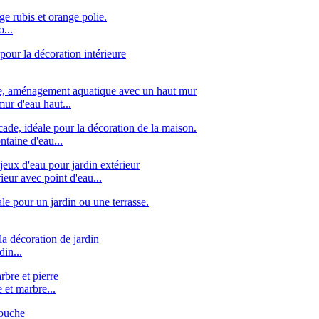
...
mur d'eau haut...
taine d'eau...
ur avec point d'eau...
din...
 et marbre...