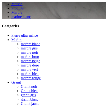
Maison
Produits
Marbre
marbre blanc
Catégories
Pierre ultra-mince
Marbre
marbre blanc
marbre gris
marbre noir
marbre brun
marbre beige
marbre doré
marbre vert
marbre bleu
marbre rouge
Granit
Granit noir
Granit bleu
granit gris
granit blanc
Granit jaune