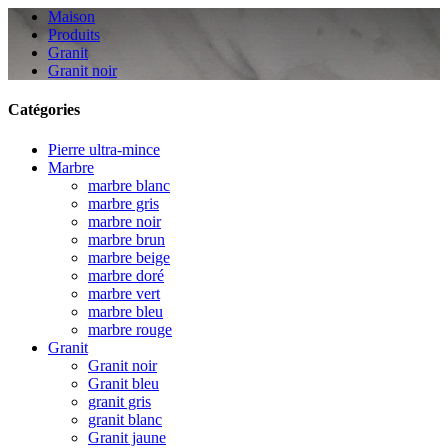
Maison
Produits
Granit
Granit noir
Catégories
Pierre ultra-mince
Marbre
marbre blanc
marbre gris
marbre noir
marbre brun
marbre beige
marbre doré
marbre vert
marbre bleu
marbre rouge
Granit
Granit noir
Granit bleu
granit gris
granit blanc
Granit jaune