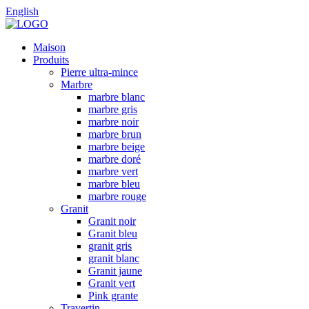
English
Maison
Produits
Pierre ultra-mince
Marbre
marbre blanc
marbre gris
marbre noir
marbre brun
marbre beige
marbre doré
marbre vert
marbre bleu
marbre rouge
Granit
Granit noir
Granit bleu
granit gris
granit blanc
Granit jaune
Granit vert
Pink grante
Travertin